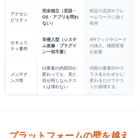
完全独立（言語・
特定の言語やフレ
アクセシ
OS・アプリを問わ
ームワークに強く
ビリティ
ない）
依存
非侵入型（システ
APIフックやコード
セキュリ
ム改修・プラグイ
の挿入、権限変更
ティ要件
ン一切不要）
が必要
UI要素の内部IDが
内部の要素IDやク
メンテナ
変わっても、見た
ラス名がわずかに
ンス性
目が同じならテス
変わるだけでテス
トは壊れない
トが崩壊する
プラットフォームの壁を越え