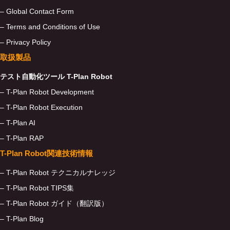
– Global Contact Form
– Terms and Conditions of Use
– Privacy Policy
取扱製品
テスト自動化ツール T-Plan Robot
– T-Plan Robot Development
– T-Plan Robot Execution
– T-Plan AI
– T-Plan RAP
T-Plan Robot関連技術情報
– T-Plan Robot テクニカルナレッジ
– T-Plan Robot TIPS集
– T-Plan Robot ガイド（翻訳版）
– T-Plan Blog