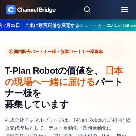
月22日 全米に数百店舗を展開するシュー・カーニバル（Shoe Car
国内販売パートナー様・協業パートナー様募集
T-Plan Robotの価値を、
日本
の現場へ一緒に届ける
パート
ナー様を
募集しています
株式会社チャネルブリッジは、T-Plan Robotの日本国内総
販売代理店として、テスト自動化・業務自動化に
課題を持つお客様へ、製品情報、導入相談、PoC、技術