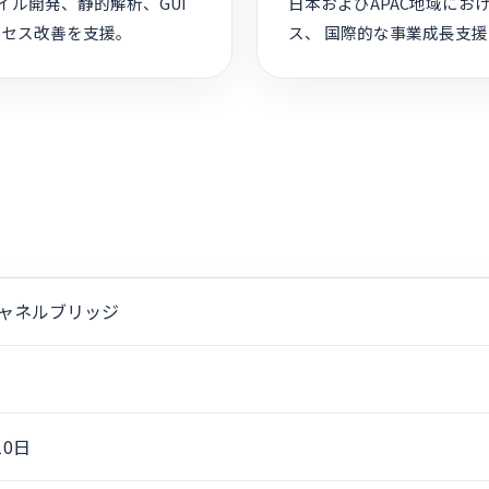
ル開発、静的解析、GUI
日本およびAPAC地域に
ロセス改善を支援。
ス、 国際的な事業成長支
ャネルブリッジ
10日