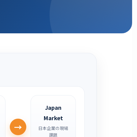
Japan
Market
→
日本企業の現場
課題