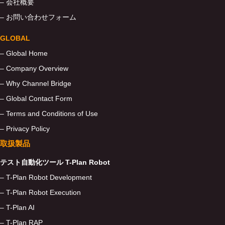
– 会社概要
– お問い合わせフォーム
GLOBAL
– Global Home
– Company Overview
– Why Channel Bridge
– Global Contact Form
– Terms and Conditions of Use
– Privacy Policy
取扱製品
テスト自動化ツール T-Plan Robot
– T-Plan Robot Development
– T-Plan Robot Execution
– T-Plan AI
– T-Plan RAP